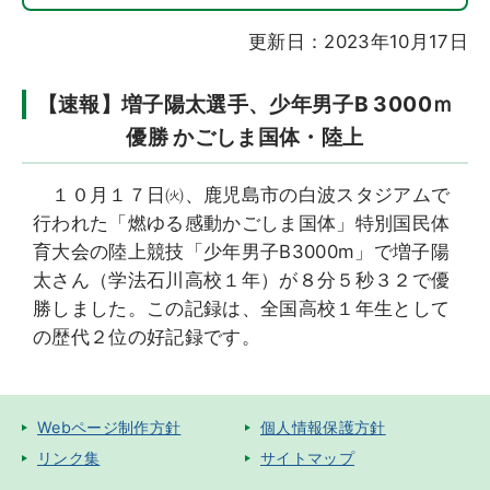
更新日：2023年10月17日
【速報】増子陽太選手、少年男子B 3000ｍ
優勝 かごしま国体・陸上
１０月１７日㈫、鹿児島市の白波スタジアムで
行われた「燃ゆる感動かごしま国体」特別国民体
育大会の陸上競技「少年男子B3000m」で増子陽
太さん（学法石川高校１年）が８分５秒３２で優
勝しました。この記録は、全国高校１年生として
の歴代２位の好記録です。
Webページ制作方針
個人情報保護方針
リンク集
サイトマップ