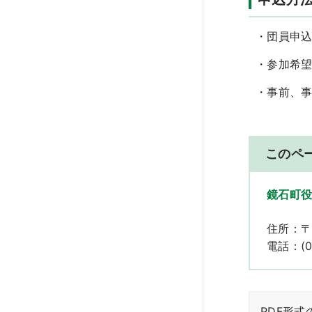
・団員申
・参加希
・事前、
このペ
鏡石町役
住所：〒
電話：(02
PDF形式の