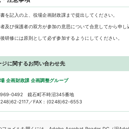
込書を記入の上、役場企画財政課まで提出してください。
望者及び保護者の双方が参加の意思について合意してから申し
事後研修には原則として必ず参加するようにしてください。
ージに関するお問い合わせ先
場 企画財政課 企画調整グループ
969-0492 鏡石町不時沼345番地
48)62-2117／FAX：(0248)62-6553
ファイルを開くには、Adobe Acrobat Reader DC（旧Ad