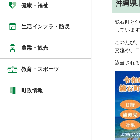
沖縄県
健康・福祉
鏡石町と
生活インフラ・防災
していま
このたび
農業・観光
交流や、
該当され
教育・スポーツ
町政情報