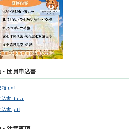
領・団員申込書
領.pdf
込書.docx
込書.pdf
法・注意事項