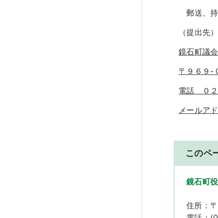
郵送、持
（提出先
鏡石町議
〒９６９
-
電話 ０２
メールア
このペ
鏡石町役
住所：〒
電話：(02