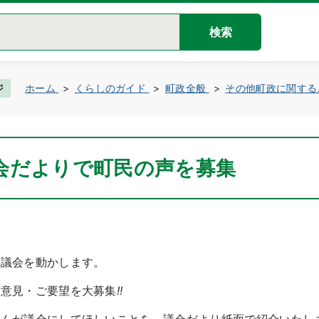
検索
ジ
ホーム
くらしのガイド
町政全般
その他町政に関する
会だよりで町民の声を募集
が議会を動かします。
ご意見・ご要望を大募集
!!