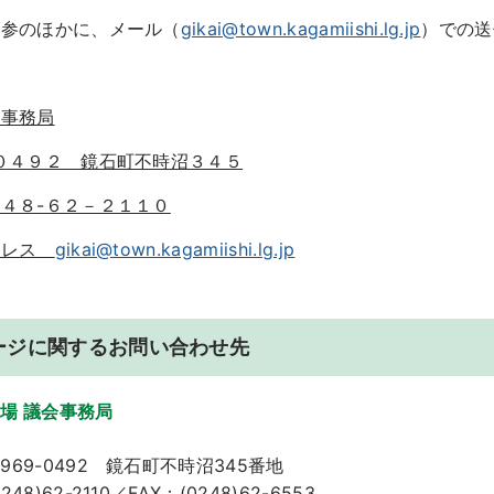
参のほかに、メール（
gikai@town.kagamiishi.lg.jp
）での送
）
会事務局
０４９２ 鏡石町不時沼３４５
４８-６２－２１１０
ドレス
gikai@town.kagamiishi.lg.jp
ージに関するお問い合わせ先
場 議会事務局
969-0492 鏡石町不時沼345番地
48)62-2110／FAX：(0248)62-6553