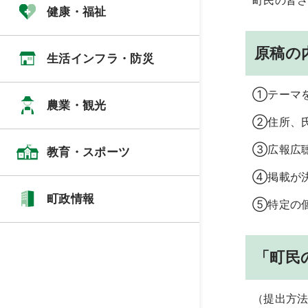
町民の皆
健康・福祉
原稿の
生活インフラ・防災
①
テーマ
農業・観光
②
住所、
③
広報広
教育・スポーツ
➃掲載が
町政情報
➄特定の
「町民
（提出方