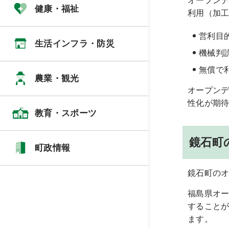
オープン
健康・福祉
利用（加
営利目
生活インフラ・防災
機械判
無償で
農業・観光
オープン
性化が期
教育・スポーツ
鏡石町
町政情報
鏡石町の
福島県オ
すること
ます。