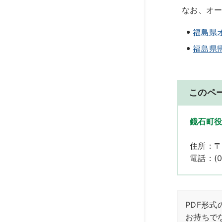
なお、オ
福島県
福島県
このペ
鏡石町役
住所：〒
電話：(02
PDF形式の
お持ちで