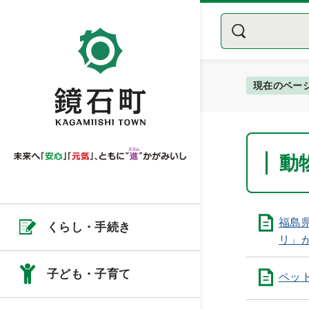
現在のペー
動
福島
くらし・手続き
リ」
子ども・子育て
ペッ