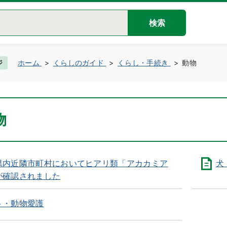
検索
ジ
ホーム
くらしのガイド
くらし・手続き
動物
物
県内近隣市町村においてヒアリ類「アカカミア
犬
が確認されました
ト・動物愛護