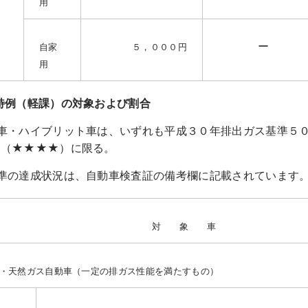
用
ー
自家
５，０００円
用
特例（軽課）の対象および割合
ン車・ハイブリット車は、いずれも平成３０年排出ガス基準５
車（★★★★）に限る。
準の達成状況は、自動車検査証の備考欄に記載されています
対 象 車
・天然ガス自動車（一定の排ガス性能を満たすもの）