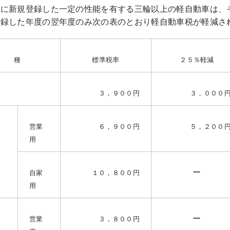
度に新規登録した一定の性能を有する三輪以上の軽自動車は、
登録した年度の翌年度のみ次の表のとおり軽自動車税が軽減さ
車 種
標準税率
２５％軽減
３，９００円
３，０００
営業
６，９００円
５，２００
用
ー
自家
１０，８００円
用
ー
営業
３，８００円