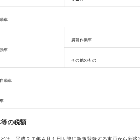
動車
農耕作業車
動車
その他のもの
自動車
車
車等の税額
どは、平成２７年４月１日以降に新規登録する車両から新税