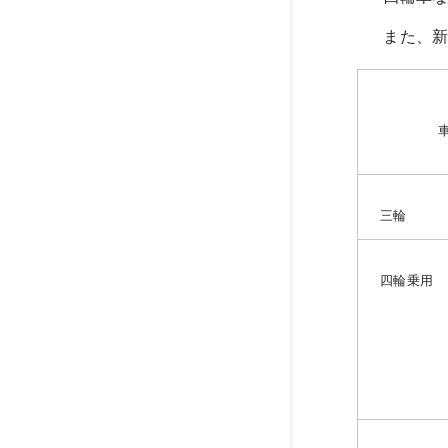
また、新
三輪
四輪乗用