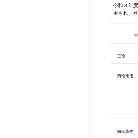
令和３年
用され、
三輪
四輪乗用
四輪貨物