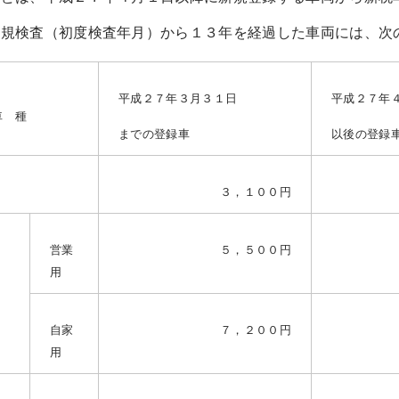
規検査（初度検査年月）から１３年を経過した車両には、次
平成２７年３月３１日
平成２７年
車 種
までの登録車
以後の登録
３，１００円
営業
５，５００円
用
自家
７，２００円
用