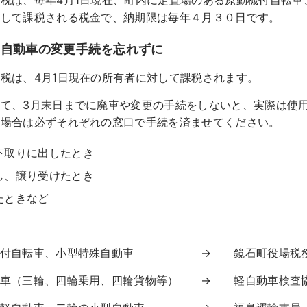
税は、毎年4月1日現在、町内に定置場のある原動機付自転車
対して課税される税金で、納期限は毎年４月３０日です。
軽自動車の変更手続を忘れずに
税は、4月1日現在の所有者に対して課税されます。
て、3月末日までに廃車や変更の手続をしないと、実際は使用
な場合は必ずそれぞれの窓口で手続を済ませてください。
下取りに出したとき
し、譲り受けたとき
たときなど
】
付自転車、小型特殊自動車 → 鏡石町役場税務町民課（電
（三輪、四輪乗用、四輪貨物等） → 軽自動車検査協会福島事