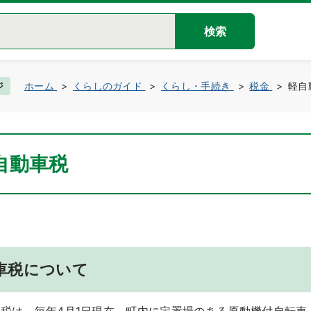
検索
ジ
ホーム
くらしのガイド
くらし・手続き
税金
軽自
自動車税
車税について