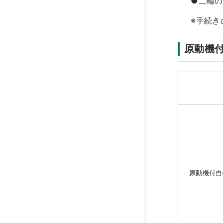
●二輪の
※手続き
原動機
原動機付自