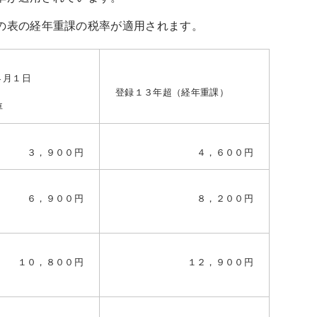
の表の経年重課の税率が適用されます。
４月１日
登録１３年超（経年重課）
車
３，９００円
４，６００円
６，９００円
８，２００円
１０，８００円
１２，９００円