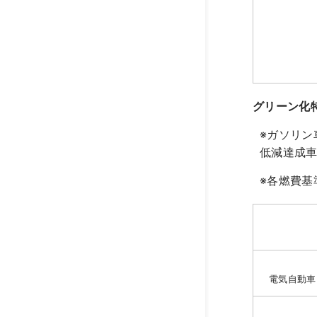
グリーン化
※ガソリ
低減達成
※各燃費基
電気自動車