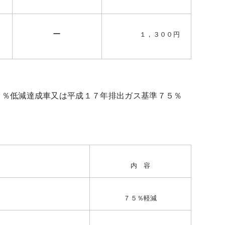
ー
１，３００円
０％低減達成車又は平成１７年排出ガス基準７５％
。
内 容
７５％軽減