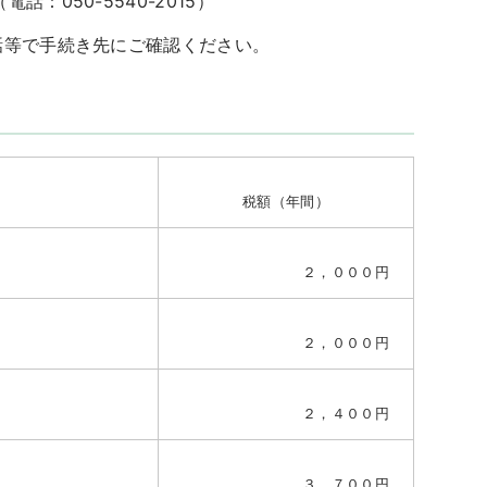
0-5540-2015）
話等で手続き先にご確認ください。
税額（年間）
２，０００円
２，０００円
２，４００円
３，７００円