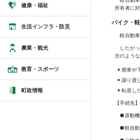
軽自動車
健康・福祉
所有者に
バイク・
生活インフラ・防災
軽自動車
農業・観光
したがっ
次のよう
教育・スポーツ
廃車や
譲り渡
町政情報
転居し
【手続先
●原動機
●軽自動車