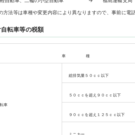
軽自動車、二輪の小型自動車 → 福島運輸支局（電話：05
の方法等は車種や変更内容により異なりますので、事前に電
付自転車等の税額
車 種
総排気量５０ｃｃ以下
５０ｃｃを超え９０ｃｃ以下
転車
９０ｃｃを超え１２５ｃｃ以下
ミニカー