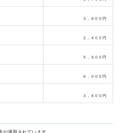
３，６００円
２，４００円
５，９００円
６，０００円
３，６００円
率が適用されています。