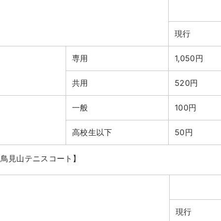
現行
専用
1,050円
共用
520円
一般
100円
高校生以下
50円
営鳥見山テニスコート】
現行