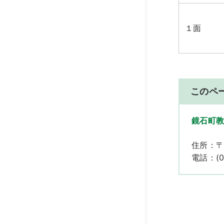
１面
このペ
鏡石町教
住所：〒
電話：(02