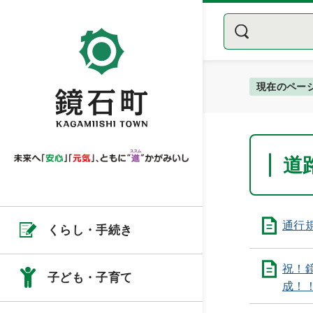
現在のペー
道
通行
くらし・手続き
祝！
子ども・子育て
成！