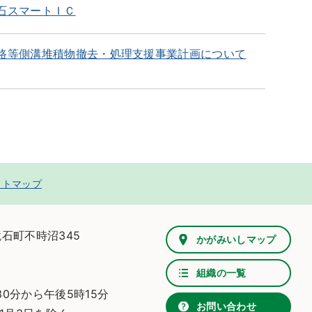
石スマートＩＣ
路等側溝堆積物撤去・処理支援事業計画について
イトマップ
鏡石町不時沼345
かがみいしマップ
組織の一覧
0分から午後5時15分
お問い合わせ