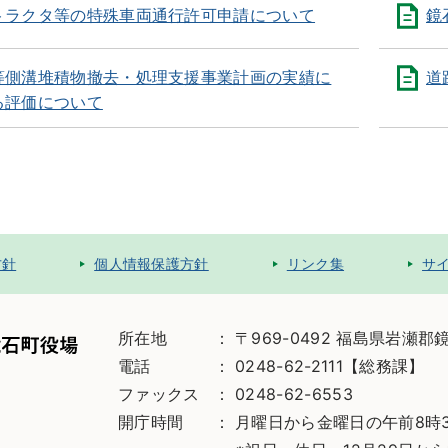
トラクタ等の特殊車両通行許可申請について
鏡
等側溝堆積物撤去・処理支援事業計画の実績に
道
る評価について
方針
個人情報保護方針
リンク集
サ
所在地
〒969-0492 福島県岩瀬郡
電話
0248-62-2111【総務課】
ファックス
0248-62-6553
開庁時間
月曜日から金曜日の午前8時3