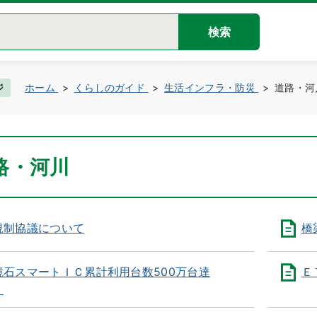
検索
ジ
ホーム
くらしのガイド
生活インフラ・防災
道路・河
路・河川
規制協議について
橋
鏡石スマートＩＣ累計利用台数500万台達
Ｅ
！