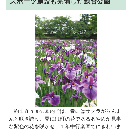
スポーツ施設も完備した総合公園
約１８ｈａの園内では、春にはサクラがらんま
んと咲き誇り、夏には町の花であるあやめが見事
な紫色の花を咲かせ、１年中行楽客でにぎわいま