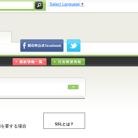
Select Language
▼
3
かがみいしマップ
鏡石町facebookl
鏡石町twitter
最新情報一覧
災害関連情報
SSLとは？
間を要する場合