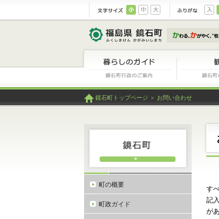
文字サイズ：小
文字サイズ：中
文字サイズ：大
暮らしのガイ
鏡石町トップページ
＞ お問い合わせ
町の概要
す
記
町政ガイド
が